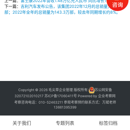
公
上一篇：
富士康2022年营收1.48万亿元人民币 同比增长10.47%
下一篇：
吉利汽车发布公告，该集团2022年12月的总销量为14.6万
开
部；2022年全年的总销量为143.3万部，较去年同期增长约8%。
课
标
杆
洞
察
标
杆
内
训
Copyright © 2026 毛尖草企业管理 版权所有
苏公网安备
32072102010217
苏ICP备17060411号
Powered by
企业考察网
考察咨询电话：010-52463211 参观考察预约联系方式：万斌老师
13661395399
关于我们
专题列表
标签归档