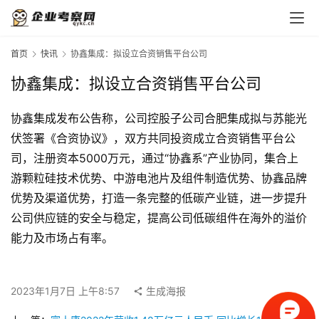
首页
快讯
协鑫集成：拟设立合资销售平台公司
协鑫集成：拟设立合资销售平台公司
首
协鑫集成发布公告称，公司控股子公司合肥集成拟与苏能光
页
伏签署《合资协议》，双方共同投资成立合资销售平台公
司，注册资本5000万元，通过“协鑫系”产业协同，集合上
标
杆
游颗粒硅技术优势、中游电池片及组件制造优势、协鑫品牌
企
优势及渠道优势，打造一条完整的低碳产业链，进一步提升
业
公司供应链的安全与稳定，提高公司低碳组件在海外的溢价
大
能力及市场占有率。
全
考
2023年1月7日 上午8:57
生成海报
察