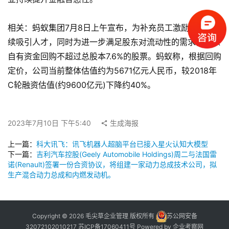
考
察
相关：蚂蚁集团7月8日上午宣布，为补充员工激励池以持
公
开
续吸引人才，同时为进一步满足股东对流动性的需求，将以
课
自有资金回购不超过总股本7.6%的股票。蚂蚁称，根据回购
定价，公司当前整体估值约为5671亿元人民币，较2018年
标
C轮融资估值(约9600亿元)下降约40%。
杆
洞
察
2023年7月10日 下午5:40
生成海报
上一篇：
科大讯飞：讯飞机器人超脑平台已接入星火认知大模型
标
下一篇：
吉利汽车控股(Geely Automobile Holdings)周二与法国雷
杆
诺(Renault)签署一份合资协议，将组建一家动力总成技术公司，拟
内
生产混合动力总成和内燃发动机。
训
Copyright © 2026 毛尖草企业管理 版权所有
苏公网安备
32072102010217
苏ICP备17060411号
Powered by
企业考察网