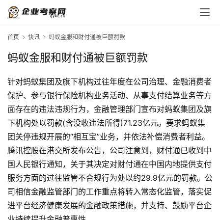
首页
快讯
蚂蚁金服和财付通被巨额罚款
蚂蚁金服和财付通被巨额罚款
针对蚂蚁集团及旗下机构过往年度在公司治理、金融消费者
保护、参与银行保险机构业务活动、从事支付结算业务等方
首
面存在的违法违规行为，金融管理部门宣布对蚂蚁集团及旗
页
下机构处以罚款(含没收违法所得)71.23亿元。要求蚂蚁集
团关停违规开展的“相互宝”业务，并依法补偿消费者利益。
标
杆
腾讯控股在港交所发布公告，公司注意到，财付通已收到中
企
国人民银行通知，关于其决定对财付通在中国内地提供支付
业
服务方面的过往监管不合规行为处以约29.9亿元的罚款。公
大
司相信金融监管部门的工作重点将转入常态化监管，落实促
全
进平台经济健康发展的金融政策措施，并支持、鼓励平台企
业持续提升金融普惠性。