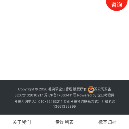
公
开
课
标
杆
洞
察
标
杆
内
训
Copyright © 2026 毛尖草企业管理 版权所有
苏公网安备
32072102010217
苏ICP备17060411号
Powered by
企业考察网
考察咨询电话：010-52463211 参观考察预约联系方式：万斌老师
13661395399
关于我们
专题列表
标签归档