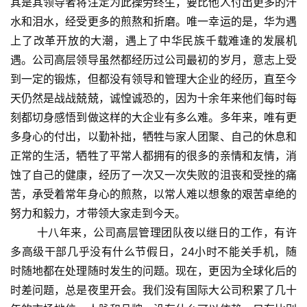
其是其领导者将注定为此操劳终生，要比他人付出更多的汗
水和泪水，经受更多的煎熬和折磨。唯一幸运的是，华为遇
上了改革开放的大潮，遇上了中华民族千载难逢的发展机
遇。公司高层领导虽然都经历过公司最初的岁月，意志上受
到一定的锻炼，但都没有领导和管理大企业的经历，直至今
天仍然是战战兢兢，诚惶诚恐的，因为十余年来他们每时每
刻都切身感悟到做这样的大企业有多么难。多年来，唯有更
多身心的付出，以勤补拙，牺牲与家人团聚、自己的休息和
正常的生活，牺牲了平常人都拥有的很多的亲情和友情，消
蚀了自己的健康，经历了一次又一次失败的沮丧和受挫的痛
苦，承受着常年身心的煎熬，以常人难以想象的艰苦卓绝的
努力和毅力，才带领大家走到今天。
十八年来，公司高层管理团队夜以继日的工作，有许
多高级干部几乎没有什么节假日，24小时不能关手机，随
时随地都在处理随时发生的问题。现在，更因为全球化后的
时差问题，总是夜里开会。我们没有国际大公司积累了几十