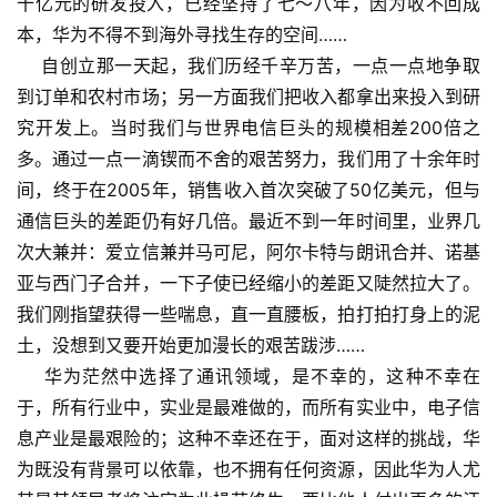
十亿元的研发投入，已经坚持了七～八年，因为收不回成
本，华为不得不到海外寻找生存的空间……
自创立那一天起，我们历经千辛万苦，一点一点地争取
到订单和农村市场；另一方面我们把收入都拿出来投入到研
究开发上。当时我们与世界电信巨头的规模相差200倍之
多。通过一点一滴锲而不舍的艰苦努力，我们用了十余年时
间，终于在2005年，销售收入首次突破了50亿美元，但与
通信巨头的差距仍有好几倍。最近不到一年时间里，业界几
次大兼并：爱立信兼并马可尼，阿尔卡特与朗讯合并、诺基
亚与西门子合并，一下子使已经缩小的差距又陡然拉大了。
我们刚指望获得一些喘息，直一直腰板，拍打拍打身上的泥
土，没想到又要开始更加漫长的艰苦跋涉……
华为茫然中选择了通讯领域，是不幸的，这种不幸在
于，所有行业中，实业是最难做的，而所有实业中，电子信
息产业是最艰险的；这种不幸还在于，面对这样的挑战，华
为既没有背景可以依靠，也不拥有任何资源，因此华为人尤