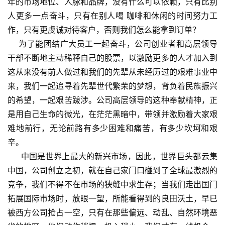
年的市场地位、人脉和品牌，没有什么可以依赖，只有比别
人更多一点奋斗，只有在别人喝 咖啡和休闲的时间努力工
作，只有更虔诚对待客户，否则我们怎么能拿到订单？
为了能团结广大员工一起奋斗，公司创业者和高层领导
干部不断地主动稀释自己的股票，以激励更多的人才加入到
这从来没有前人做过和我们的先辈从未经历过的艰难事业中
来，我们一起追寻着先辈世代繁荣的梦想，背负着民族振兴
的希望，一起艰苦跋涉。公司高层领导的这种奉献精神，正
是用自己生命的微光，在茫茫黑暗中，带领并激励着大家艰
难地前行，无论前路有多少困难和痛苦，有多少坎坷和艰
辛。
中国是世界上最大的新兴市场，因此，世界巨头都云集
中国，公司创立之初，就在自己家门口碰到了全球最激烈的
竞争，我们不得不在市场的狭缝中求生存；当我们走出国门
拓展国际市场时，放眼一望，所能看得到的良田沃土，早已
被西方公司抢占一空，只有在那些偏远、动乱、自然环境恶