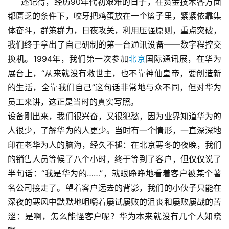
还记得，经历90年代初艰难的日子，在资金技术各方面
都匮乏的条件下，咬牙把鸡蛋放在一个篮子里，紧紧依靠集
体奋斗，群策群力，日夜攻关，利用压强原则，重点突破，
我们终于拿出了自己研制的第一台通讯设备——数字程控交
换机。1994年，我们第一次参加
北京
国际通讯展，在华为
展台上，“从来就没有救世主，也不靠神仙皇帝，要创造新
的生活，全靠我们自己”这句话非常地与众不同，但对华为
员工来讲，这正是当时的真实写照。
设备刚出来，我们很兴奋，又很犯愁，因为业界知道华为的
人很少，了解华为的人更少。当时有一个情形，一直深深地
印在老华为人的脑海，经久不褪：在北京寒冬的夜晚，我们
的销售人员等候了八个小时，终于等到了客户，但仅仅说了
半句话：“我是华为的……”，就眼睁睁地看着客户被某个著
名公司接走了。望着客户远去的背影，我们的小伙子只能在
深夜的寒风中默默地咀嚼着屡试屡败的沮丧和屡败屡战的苦
涩：是啊，怎么能怪客户呢？华为本来就没有几个人知晓