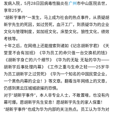
发病入院，5月28日因
病毒性脑炎
在
广州
市中山医院去世，
享年25岁。
“胡新宇事件”一发生，马上成为社会的热点事件，从质疑胡
新宇先生的死因，如过劳死，血汗工厂，到质疑华为的企业
文化与管理制度，如加班文化，床垫文化，狼性文化，绩效
考核等。
十年之后，在网络上还能搜索到诸如《记念胡新宇君》《天
堂里不会有加班》《华为员工的命只值一台交换机的钱》
《胡新宇身亡的六个细节》《华为的无耻 无耻的华为——
胡新宇后事处理内幕》《工作之重与生命之轻——25岁华
为员工胡新宇之过劳死》《华为一个知名的中国民营企业，
一个黑色内幕的企业！》等文章。翻看当年网络上的文章，
仍感到黑云压城城欲摧的恐惧。
对于“胡新宇事件”，本人非专业人士，不敢置喙，也没有内
幕可爆。愿胡新宇先生安息！愿胡新宇先生的家人保重！
“胡新宇事件”也成为华为内部的关注热点。员工认为华为对