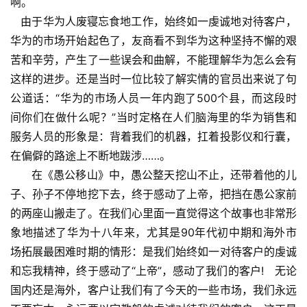
啊。
由于华为人废寝忘食地工作，始终如一虔诚地对待客户，
华为的市场开始起色了，友商看不到华为这种坚持不懈的艰
苦和辛劳，产生了一些误会和曲解，不能理解华为怎么会有
这样的进步。还是当时一位比较了解实情的官员出来说了句
公道话：“华为的市场人员一年内跑了500个县，而这段时
间你们在做什么呢？”当时定格在人们脑海里的华为销售和
服务人员的形象是：背着我们的机器，扛着投影仪和行囊，
在偏僻的路途上不断地跋涉……。
在《愚公移山》中，愚公整天挖山不止，还带着他的儿
子、孙子不停地挖下去，终于感动了上帝，把挡在愚公家前
的两座山搬走了。在我们心里面一直觉得这个故事也非常形
象地描述了华为十八年来，尤其是90年代初中期和海外市
场拓展最困难时期的情形：是我们始终如一对待客户的虔诚
和忘我精神，终于感动了“上帝”，感动了我们的客户! 无论
国内还是海外，客户让我们有了今天的一些市场，我们永远