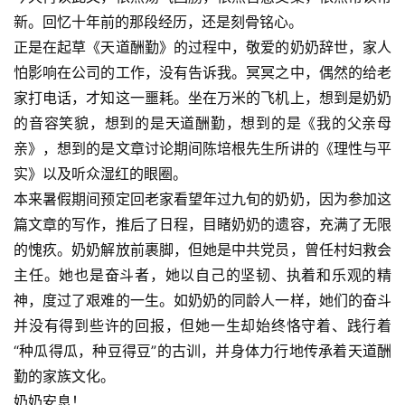
新。回忆十年前的那段经历，还是刻骨铭心。
正是在起草《天道酬勤》的过程中，敬爱的奶奶辞世，家人
怕影响在公司的工作，没有告诉我。冥冥之中，偶然的给老
家打电话，才知这一噩耗。坐在万米的飞机上，想到是奶奶
的音容笑貌，想到的是天道酬勤，想到的是
《我的父亲母
亲》
，想到的是文章讨论期间陈培根先生所讲的《理性与平
实》以及听众湿红的眼圈。
本来暑假期间预定回老家看望年过九旬的奶奶，因为参加这
篇文章的写作，推后了日程，目睹奶奶的遗容，充满了无限
的愧疚。奶奶解放前裹脚，但她是中共党员，曾任村妇救会
主任。她也是奋斗者，她以自己的坚韧、执着和乐观的精
神，度过了艰难的一生。如奶奶的同龄人一样，她们的奋斗
并没有得到些许的回报，但她一生却始终恪守着、践行着
“种瓜得瓜，种豆得豆”的古训，并身体力行地传承着天道酬
勤的家族文化。
奶奶安息！