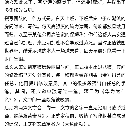
始喜欢此文了，有史诗的感觉了，但还要修改”，并提出了
多条修改意见。
撰写团队的工作方式是，白天上班，下班后集中于A1湖滨的
房间讨论、写作。每天高强度的脑力激荡，每晚都披星戴月
而归。以至于某位公司高管家的保姆称：你们这帮人其实通
过自己的加班，来证明加班不会导致过劳死。当时正值德国
世界杯，酷爱足球的本人一场球未看，每天早晨只能看一下
射门集锦。
此文从策划到定稿历经两周时间，正式版本出过八稿，其间
的修改稿已无法计其数，每一稿都发给在刚果（金）出差的
任总，他再提出修改意见。其中的很多段落出自任总的手
笔。其间，还应邀单独写过一篇，题目为《华为为什
么？》，文中的一些段落被吸纳。
后期将两篇文章合二为一，文章的名字一直是沿用《戒骄戒
躁，继续艰苦奋斗》。正式定稿前，吸纳了写作组某位成员
的建议，正式将文章定名为《天道酬勤》。