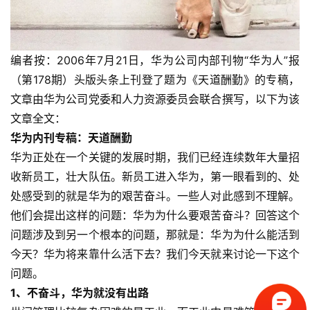
编者按：2006年7月21日，华为公司内部刊物“华为人”报
（第178期）头版头条上刊登了题为《天道酬勤》的专稿，
文章由华为公司党委和人力资源委员会联合撰写，以下为该
首
页
文章全文：
华为内刊专稿：天道酬勤
标
华为正处在一个关键的发展时期，我们已经连续数年大量招
杆
收新员工，壮大队伍。新员工进入华为，第一眼看到的、处
企
处感受到的就是华为的艰苦奋斗。一些人对此感到不理解。
业
他们会提出这样的问题：华为为什么要艰苦奋斗？回答这个
大
问题涉及到另一个根本的问题，那就是：华为为什么能活到
全
今天？华为将来靠什么活下去？我们今天就来讨论一下这个
问题。
考
1、不奋斗，华为就没有出路
察