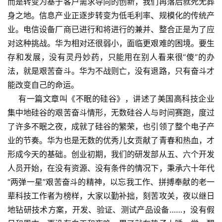
而是转变为基于客户需求导向的创新，我们再落后就死无葬
身之地。信息产业正逐步转变为低毛利率、规模化的传统产
业。电信设备厂商已进行和将进行的兼并、整合正是为了应
对这种挑战。华为相对还很弱小，面临更艰难的困境。要生
存和发展，没有灵丹妙药，只能用在别人看来很“傻”的办
法，就是艰苦奋斗。华为不战则亡，没有退路，只有奋斗才
能改变自己的命运。
有一篇文章叫《不眠的硅谷》，讲述了美国高科技企业
集中地硅谷的艰苦奋斗情形，无数硅谷人与时间赛跑，度过
了许多不眠之夜，成就了硅谷的繁荣，也引领了整个电子产
业的节奏。华为也是无数的优秀儿女贡献了青春和热血，才
形成今天的基础。创业初期，我们的研发部从五、六个开发
人员开始，在没有资源、没有条件的情况下，秉承六十年代
“两弹一星”艰苦奋斗的精神，以忘我工作、拼搏奉献的老一
辈科技工作者为榜样，大家以勤补拙，刻苦攻关，夜以继日
地钻研技术方案，开发、验证、测试产品设备……，没有假