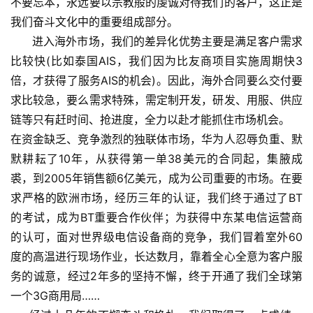
不要忘本，永远要以宗教般的虔诚对待我们的客户，这正是
我们奋斗文化中的重要组成部分。
进入海外市场，我们的差异化优势主要是满足客户需求
比较快(比如泰国AIS，我们因为比友商项目实施周期快3
倍，才获得了服务AIS的机会)。因此，海外合同要么交付要
求比较急，要么需求特殊，需定制开发，研发、用服、供应
链等只有赶时间、抢进度，全力以赴才能抓住市场机会。
在资金缺乏、竞争激烈的独联体市场，华为人忍辱负重、默
默耕耘了10年，从获得第一单38美元的合同起，集腋成
裘，到2005年销售额6亿美元，成为公司重要的市场。在要
求严格的欧洲市场，经历三年的认证，我们终于通过了BT
的考试，成为BT重要合作伙伴；为获得中东某电信运营商
的认可，面对世界级电信设备商的竞争，我们冒着室外60
度的高温进行现场作业，长达数月，靠着全心全意为客户服
务的诚意，经过2年多的坚持不懈，终于开通了我们全球第
一个3G商用局……