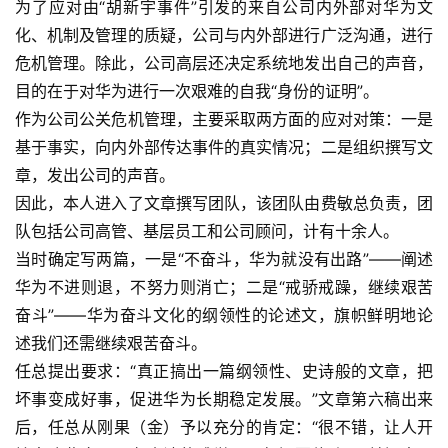
为了应对由“胡新宇事件”引发的来自公司内外部对华为文
化、机制及管理的质疑，公司与内外部进行广泛沟通，进行
危机管理。除此，公司高层还决定系统地发出自己的声音，
目的在于对华为进行一次艰难的自我“身份的证明”。
作为公司公关危机管理，主要采取两方面的应对对策：一是
基于事实，向内外部传达事件的真实情况；二是组织撰写文
章，发出公司的声音。
因此，本人进入了文章撰写团队，该团队由费敏总负责，团
队包括公司高管、基层员工和公司顾问，计有十余人。
当时确定写两篇，一是“不奋斗，华为就没有出路”——阐述
华为不进则退，不努力则消亡；二是“戒骄戒躁，继续艰苦
奋斗”——华为奋斗文化的纲领性的论述文，旗帜鲜明地论
述我们还需继续艰苦奋斗。
任总提出要求：“真正搞出一篇纲领性、史诗般的文章，把
坏事变成好事，促进华为长期稳定发展。”文章第六稿出来
后，任总从刚果（金）予以充分的肯定：“很不错，让人开