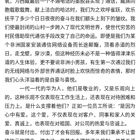
氧，为西藏最后一个不通电话的墨脱县实现了通话，藏族同
胞载歌载舞，献上洁白的哈达时，我们为之欢呼雀跃，欢乐
抚平了多少个日日夜夜的奋斗在我们额头上刻下的皱纹。我
们使最封闭的山村一步跨入了现代文明世界，使世代穷苦的
村民借助现代通信手段改变了自己的命运。即便是我们为某
个非洲国家安装通信网络设备而长途颠簸，顶着赤道的烈
日，走戈壁，穿沙漠，但这种经历未必不是一种值得津津乐
道的人生体验，更不要说非洲小男孩，有生第一次通过我们
的无线网络与外部世界通话时脸上欢快而惊奇的表情，那时
我们心头洋溢着的是自豪与喜悦。
一代一代的华为人，他们是敬业的，又是乐观向上
的，这种乐观不仅表现在工作生活上，还表现在对待困难和
压力上。是什么支撑着他们？正如一位员工所说：“是因为
心中有爱。这个爱，不仅表现在对客户、同事和家人的关
爱、真诚上，也表现在对祖国、对公司的热爱与忠诚上。
奋斗就是付出，付出了才会有回报。多年来我们秉承不让雷