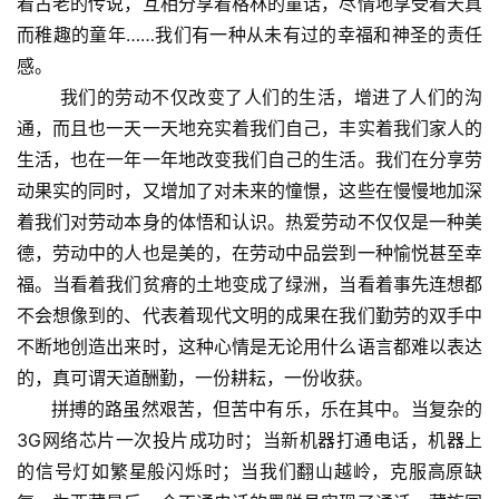
着古老的传说，互相分享着格林的童话，尽情地享受着天真
而稚趣的童年……我们有一种从未有过的幸福和神圣的责任
感。
我们的劳动不仅改变了人们的生活，增进了人们的沟
通，而且也一天一天地充实着我们自己，丰实着我们家人的
生活，也在一年一年地改变我们自己的生活。我们在分享劳
动果实的同时，又增加了对未来的憧憬，这些在慢慢地加深
着我们对劳动本身的体悟和认识。热爱劳动不仅仅是一种美
德，劳动中的人也是美的，在劳动中品尝到一种愉悦甚至幸
福。当看着我们贫瘠的土地变成了绿洲，当看着事先连想都
不会想像到的、代表着现代文明的成果在我们勤劳的双手中
不断地创造出来时，这种心情是无论用什么语言都难以表达
的，真可谓天道酬勤，一份耕耘，一份收获。
拼搏的路虽然艰苦，但苦中有乐，乐在其中。当复杂的
3G网络芯片一次投片成功时；当新机器打通电话，机器上
的信号灯如繁星般闪烁时；当我们翻山越岭，克服高原缺