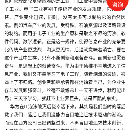
公
世间管理比较复杂困难的是工业，而工业中最难管理的是电
开
子工业。电子工业有别于传统产业的发展规律，它技术更
课
替、产业变化迅速，同时，没有太多可以制约它的自然因
素。例如汽车产业的发展，受钢铁、石油资源以及道路建设
标
的制约。而用于电子工业的生产原料是取之不尽的河沙、软
杆
件代码、数学逻辑。正是这一规律，使得信息产业的竞争要
洞
比传统产业更激烈，淘汰更无情，后退就意味着消亡。要在
察
这个产业中生存，只有不断创新和艰苦奋斗。而创新也需要
奋斗，是思想上的艰苦奋斗。华为由于幼稚不幸地进入了信
标
杆
息产业，我们又不幸学习了电子工程，随着潮流的波逐，被
内
逼上了不归路。创业者和继承者都在消蚀着自己，为企业生
训
存与发展顽强奋斗，丝毫不敢懈怠！一天不进步，就可能出
局；三天不学习，就赶不上业界巨头，这是严酷的事实。
华为在IT泡沫破灭后侥幸活下来，其实是我们当时的落后
救了我们，落后让我们没能力盲目地追赶技术驱动的潮流。
而现在西方公司已经调整过来，不再盲目地追求技术创新，