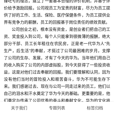
锋吃亏的理念，建立了一套基本合理的评价机制，并基于评
价给予激励回报。公司视员工为宝贵的财富，尽力为员工提
供了好的工作、生活、保险、医疗保健条件，为员工提供业
界有竞争力的薪酬，员工的回报基于岗位责任的绩效贡献。
公司创业之初，根本没有资金，是创业者们把自己的工
资、奖金投入到公司，每个人只能拿到很微薄的报酬，绝大
部分干部、员工长年租住在农民房，正是老一代华为人“先
生产，后生活”的奉献，才挺过了公司最困难的岁月，支撑
了公司的生存、发展，才有了今天的华为。当年他们用自己
的收入购买了公司的内部虚拟股，到今天获得了一些投资收
益，这是对他们过去奉献的回报。我们要理解和认同，因为
没有他们当时的冒险投入和艰苦奋斗，华为不可能生存下
来。我们感谢过去、现在与公司一同走过来的员工，他们以
自己的泪水和汗水奠定了华为今天的基础。更重要的是，他
们奠定与传承了公司优秀的奋斗和奉献文化，华为的文化将
因此生生不息，代代相传。
关于我们
专题列表
标签归档