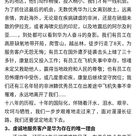
劣的地区，他们动作稍慢，投入稍小，我们才有一线机会。
为了抓住这最后的机会，无数优秀华为儿女离别故土，远离
亲情，奔赴海外，无论是在疾病肆虐的非洲，还是在硝烟未
散的伊拉克，或者海啸灾后的印尼，以及地震后的阿尔及利
亚……，到处都可以看到华为人奋斗的身影。我们有员工在
高原缺氧地带开局，爬雪山，越丛林，徒步行走了8天，为
服务客户无怨无悔；有员工在国外遭歹徒袭击头上缝了三十
多针，康复后又投入工作；有员工在飞机失事中幸存，惊魂
未定又救助他人，赢得当地政府和人民的尊敬；也有员工在
恐怖爆炸中受伤，或几度患疟疾，康复后继续坚守岗位；我
们还有三名年轻的非洲籍优秀员工在出差途中飞机失事不幸
罹难，永远地离开了我们……
十八年的历程，十年的国际化，伴随着汗水、泪水、艰辛、
坎坷与牺牲，我们一步步艰难地走过来了，面对漫漫长征
路，我们还要坚定地走下去。
3、虔诚地服务客户是华为存在的唯一理由