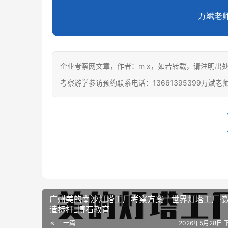
万斌老师 
企业考察网文章，作者：m x，如若转载，请注明出处：https:
考察游学参访预约联系电话：13661395399万斌老
广州美的南沙灯塔工厂考察方案 | 世界灯塔工厂·
造标杆_博石教育
上一篇
2026年5月28日 