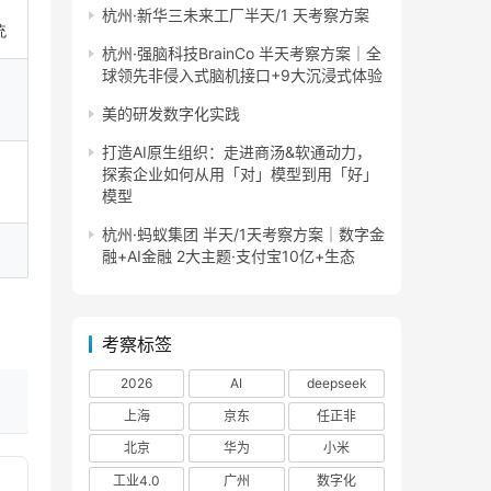
杭州·新华三未来工厂半天/1 天考察方案
统
杭州·强脑科技BrainCo 半天考察方案｜全
球领先非侵入式脑机接口+9大沉浸式体验
美的研发数字化实践
打造AI原生组织：走进商汤&软通动力，
探索企业如何从用「对」模型到用「好」
模型
杭州·蚂蚁集团 半天/1天考察方案｜数字金
融+AI金融 2大主题·支付宝10亿+生态
考察标签
2026
AI
deepseek
上海
京东
任正非
北京
华为
小米
工业4.0
广州
数字化