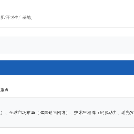
肥/开封生产基地）
习重点
强）、全球市场布局（80国销售网络）、技术里程碑（鲲鹏动力、瑶光