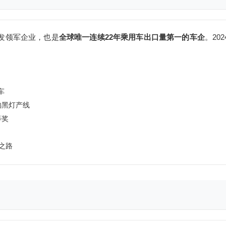
研发领军企业，也是
全球唯一连续22年乘用车出口量第一的车企
。202
车
的黑灯产线
等奖
之路