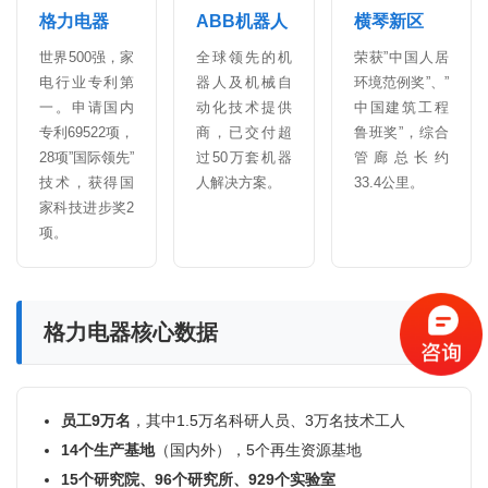
首
格力电器
ABB机器人
横琴新区
页
世界500强，家
全球领先的机
荣获”中国人居
电行业专利第
器人及机械自
环境范例奖”、”
标
一。申请国内
动化技术提供
中国建筑工程
杆
专利69522项，
商，已交付超
鲁班奖”，综合
企
28项”国际领先”
过50万套机器
管廊总长约
业
技术，获得国
人解决方案。
33.4公里。
大
家科技进步奖2
全
项。
考
察
格力电器核心数据
公
开
课
员工9万名
，其中1.5万名科研人员、3万名技术工人
标
14个生产基地
（国内外），5个再生资源基地
杆
15个研究院、96个研究所、929个实验室