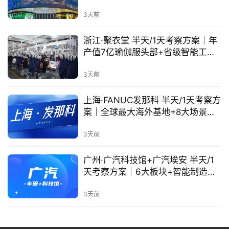
3天前
浙江·聚衣堂 半天/1天考察方案｜年
产值7亿瑜伽服头部+省级智能工厂
+未来工厂试点
3天前
上海·FANUC发那科 半天/1天考察方
案｜全球最大海外基地+8大场景机
器人+智能制造主题课
3天前
广州·广汽科技馆+广汽埃安 半天/1
天考察方案｜6大板块+智能制造工
厂+ADiGO智驾
3天前