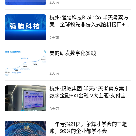
2天前
杭州·强脑科技BrainCo 半天考察方
案｜全球领先非侵入式脑机接口+9
大沉浸式体验
2天前
美的研发数字化实践
2天前
杭州·蚂蚁集团 半天/1天考察方案｜
数字金融+AI金融 2大主题·支付宝10
亿+生态
3天前
一年亏损21亿，永辉才学会的三笔
账，99%的企业都学不会