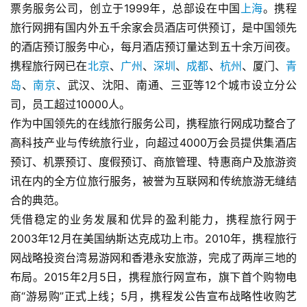
票务服务公司，创立于1999年，总部设在中国
上海
。携程
旅行网拥有国内外五千余家会员酒店可供预订，是中国领先
的酒店预订服务中心，每月酒店预订量达到五十余万间夜。
携程旅行网已在
北京
、
广州
、
深圳
、
成都
、
杭州
、厦门、
青
岛
、
南京
、武汉、沈阳、南通、三亚等12个城市设立分公
司，员工超过10000人。
作为中国领先的在线旅行服务公司，携程旅行网成功整合了
高科技产业与传统旅行业，向超过4000万会员提供集酒店
预订、机票预订、度假预订、商旅管理、特惠商户及旅游资
讯在内的全方位旅行服务，被誉为互联网和传统旅游无缝结
合的典范。
凭借稳定的业务发展和优异的盈利能力，携程旅行网于
2003年12月在美国纳斯达克成功上市。2010年，携程旅行
网战略投资台湾易游网和香港永安旅游，完成了两岸三地的
布局。2015年2月5日，携程旅行网宣布，旗下首个购物电
商“游易购”正式上线；5月，携程发公告宣布战略性收购艺