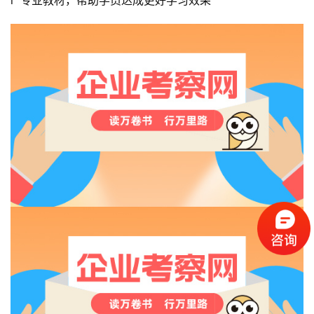
l  专业教材，帮助学员达成更好学习效果
首
页
标
杆
企
业
大
全
考
察
公
开
课
标