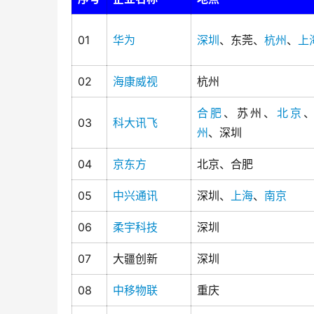
01
华为
深圳
、东莞、
杭州
、
上
02
海康威视
杭州
合肥
、苏州、
北京
03
科大讯飞
州
、深圳
04
京东方
北京、合肥
05
中兴通讯
深圳、
上海
、
南京
06
柔宇科技
深圳
07
大疆创新
深圳
08
中移物联
重庆