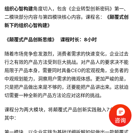
组织心智构建
角度切入，包含《企业转型创新密码》第一、
二模块部分内容与第四模块核心内容。课程名：
《颠覆式创
新下的组织心智构建》
首
页
《颠覆式产品创新思维》   课程时长：8小时
标
随着市场竞争愈发激烈，消费者需求的快速变化，企业过去
杆
行之有效的产品方法受到巨大挑战。对产品人的要求决不能
企
局限于产品本身，需要同时具备CEO的宏观视角，业务者的
业
大
中观规划能力，洞察用户需求的微观体感。更加严峻的是，
全
只是把产品做出来是不够的，还要能把产品讲出来。这就迫
切需要一种全新的产品方法论应对这样的挑战。
考
察
课程分为两大模块，将颠覆式产品创新实践融入7大工具。
公
其中：
开
课
第一模块，以企业实践为基础详细拆解如何做出一款颠覆式