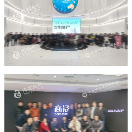
首
页
标
杆
企