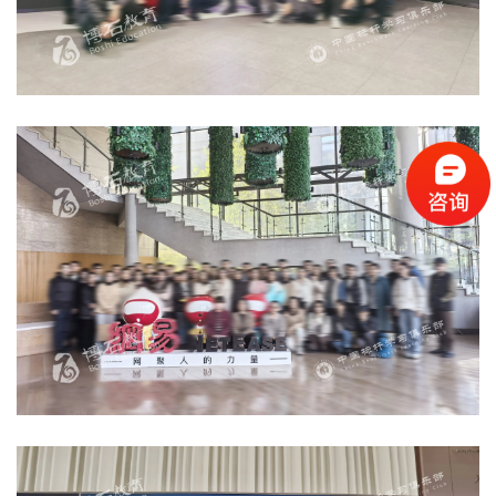
业
大
全
考
察
公
开
课
标
杆
洞
察
标
杆
内