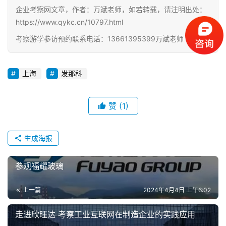
企业考察网文章，作者：万斌老师，如若转载，请注明出处：
考
https://www.qykc.cn/10797.html
察
公
考察游学参访预约联系电话：13661395399万斌老师
开
课
上海
发那科
标
杆
赞
(1)
洞
察
生成海报
标
杆
参观福耀玻璃
内
训
上一篇
2024年4月4日 上午6:02
走进欣旺达 考察工业互联网在制造企业的实践应用