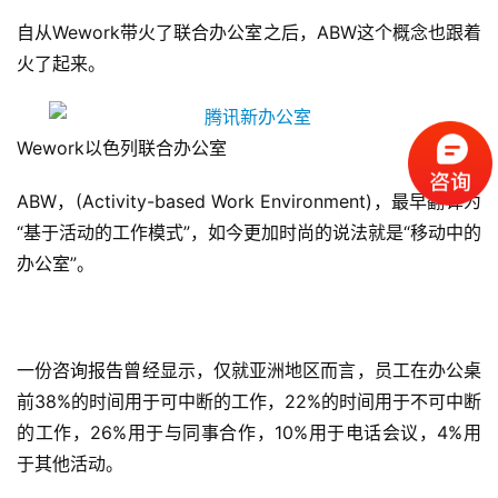
大
自从Wework带火了联合办公室之后，ABW这个概念也跟着
全
火了起来。
考
察
Wework以色列联合办公室
公
开
ABW，(Activity-based Work Environment)，最早翻译为
课
“基于活动的工作模式”，如今更加时尚的说法就是“移动中的
办公室”。
标
杆
洞
察
一份咨询报告曾经显示，仅就亚洲地区而言，员工在办公桌
前38%的时间用于可中断的工作，22%的时间用于不可中断
标
的工作，26%用于与同事合作，10%用于电话会议，4%用
杆
于其他活动。
内