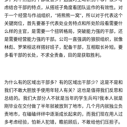
虑结合干部的特点，从搭班子角度看团队运作的有效性。对
于一个经营与作战组织，“将熊熊一窝”，所以对于代表这个
关键岗位，首先要基于代表处业务特点和所处阶段看需要什
么样的主官，是需要一个扭转格局，突破能力强的干部，还
是需要经营能力强的干部。公司一直强调的狼狈组织，就像
林彪、罗荣桓这样搭好班子，配备干部，互相取长补短。要
多看干部的长处，不求全责备，目的是获取胜利。
为什么有的区域出干部多？有的区域出干部少？这是不是和
我们不敢大胆放手使用年轻人有关？这也是值得我们反思和
总结的。我们大部分人不就是当年的学生兵吗?我本人就是
刚毕业在交付做了半年就被放到了地市，几个月内就独立负
责地市，在磕磕绊绊中逐渐成长起来的，而我们现在用人过
多考虑经验，怕新人犯错，瞻前顾后，不敢给他们压担子。