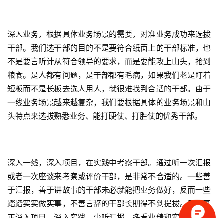
深入业务，根据具体业务场景的需要，对准业务成功来选拔
干部。我们选干部的目的不是要符合纸面上的干部标准，也
不是要言听计从符合领导的要求，而是要能攻上山头，抢到
首
粮食。是人都有问题，是干部都有毛病，如果我们老是盯着
页
短板而不是长板去选人用人，就很难找到合适的干部。由于
一线业务场景越来越复杂，我们要根据具体的业务场景和山
标
头特点来选拔熟悉业务、能打硬仗、打胜仗的优秀干部。
杆
企
业
大
深入一线，深入项目，在实践中考察干部。通过听一次汇报
全
或者一次座谈来考察或评价干部，是非常不合适的。一些善
于汇报，善于讲故事的干部未必就能把业务做好，反而一些
考
踏踏实实做实事，不善言辞的干部长期得不到提拔。只有真
察
正深入项目，深入实践，少听汇报，多看业绩和实效，才能