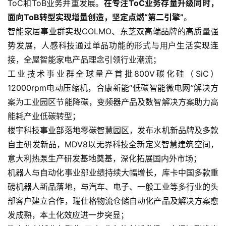
ToC和ToB业务并重发展。
在专注ToC业务存量升级同时，
面向ToB转型实现增量创造，坚定点燃“第二引擎”
。
智能家居事业群实现COLMO、东芝双高端品牌的高质量强
势发展，人感科技通过单品功能的形式与用户生活实现连
接，全屋智能家电产品理念引领行业潮流；
工业技术事业群全球量产首批800V碳化硅（SiC）
12000rpm电动压缩机，合康新能“低碳智能微电网”解决方
案为工业园区节能降碳，变频器产品及数智解决方案助力高
能耗产业低碳转型；
楼宇科技事业部落地零碳智慧园区，发布水机新品牌及多款
自主研发新品，MDV8以无界科技全新定义智慧建筑空间，
意大利热泵生产研发基地奠基，深化拓展国内外市场；
机器人与自动化事业部业绩持续大幅增长，库卡中国多款重
磅机器人新品落地，与汽车、电子、一般工业等多行业的头
部客户建立合作，瑞仕格物流仓储自动化产品及解决方案愈
发成熟，本土化效应进一步突显；