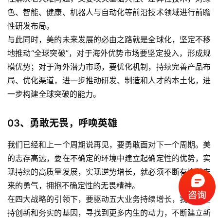
色、智能、健康、机器人与自动化等前沿技术领域进行前瞻
性研发布局。
与此同时，美的未来发展的必由之路就是全球化，坚定不移
首
页
地推动“全球突破”，对于海外优势市场要坚定投入，形成规
模优势；对于海外潜力市场，要优化机制，持续完善产品布
标
局、优化渠道，进一步推动研发、制造和人才的本土化，进
杆
一步构建全球突破的能力。
企
业
03、
勇敢无畏，呼唤英雄
大
全
我们已经和上一个周期说再见，要勇敢面对下一个周期。美
的志存高远，要在不确定的环境中建立起确定性的优势，实
考
现持续的高质量发展，实现逆势增长，就必须不断有挑战未
察
来的勇气，拥抱不确定性的无畏精神。
公
开
在四大战略的引领下，要驱动五大业务持续增长，我们要坚
课
持创新和务实的基因，寻找到更多内生的动力，不断建立新