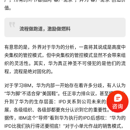
值。
首
页
流程做跑道，激励做燃料
标
杆
有意思的是，外界对于华为的分析，一直将其说成是高度中
企
央集权的管控模式，但中央集权的管控模式显然不会带来组
业
织的灵活性。其实，华为真正神圣不可侵犯的是他们的流
大
程，流程是绝对固化的。
全
对于学习IBM，华为内部一开始存在着许多分歧，有人认为
考
“华为脚”不适合穿“美国鞋”。任正非力排众议，甚至把IPD上
察
公
升到了华为的生存层面：IPD关系到公司未来的生存与发
开
展，各级组织、各级部都要充分认识到它的重要性。结果，
课
据传，IBM这个“导师”看到华为执行的IPD后感叹：“华为的
IPD比我们执行得还要彻底！”对于小单元作战的销售模式，