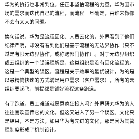
标
华为的执行也非常到位。任正非坚信流程的力量，华为因市
杆
场的需求而迭代自己的流程，而流程一旦确定，由谁来做都
洞
不会有太大的问题。
察
换句话说，华为是流程固化、人员云化的，外界看到了他们
标
纪律严明，却没有看到他们是基于流程的无边界协作（只不
杆
过是有限无边界协作，或称跨部门协作）。对于无边界组织
内
或云组织的一个错误理解是，这类组织是没有固化流程的。
训
这是一个典型的误区，流程是关于效率的最优设计，为的是
以最精简快速的方式满足用户需求（客户需求），所有的云
组织要起飞，前提都是铺好流程这条跑道。
有了跑道，员工难道就愿意疯狂投入吗？外界研究华为的人
往往喜欢宣传它的文化，但这又进入了另一个误区。文化只
是结果，不是方法，如果华为有先进的文化，那是因为其管
理制度形成了机制设计。