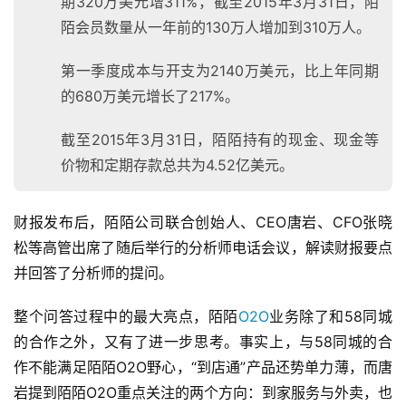
期320万美元增311%，截至2015年3月31日，陌
陌会员数量从一年前的130万人增加到310万人。
第一季度成本与开支为2140万美元，比上年同期
的680万美元增长了217%。
截至2015年3月31日，陌陌持有的现金、现金等
价物和定期存款总共为4.52亿美元。
财报发布后，陌陌公司联合创始人、CEO唐岩、CFO张晓
松等高管出席了随后举行的分析师电话会议，解读财报要点
并回答了分析师的提问。
整个问答过程中的最大亮点，陌陌
O2O
业务除了和58同城
的合作之外，又有了进一步思考。
事实上，与58同城的合
作不能满足陌陌O2O野心，“到店通”产品还势单力薄，而唐
岩提到陌陌O2O重点关注的两个方向：到家服务与外卖，也