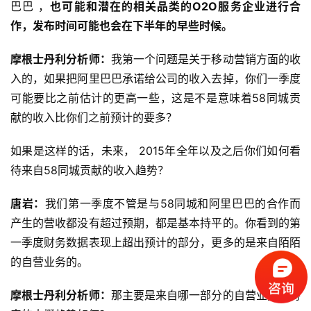
巴巴 ，
也可能和潜在的相关品类的O2O服务企业进行合
作，发布时间可能也会在下半年的早些时候。
摩根士丹利分析师：
我第一个问题是关于移动营销方面的收
首
入的，如果把阿里巴巴承诺给公司的收入去掉，你们一季度
页
可能要比之前估计的更高一些，这是不是意味着58同城贡
献的收入比你们之前预计的要多？
标
杆
如果是这样的话，未来， 2015年全年以及之后你们如何看
企
待来自58同城贡献的收入趋势？
业
大
唐岩：
我们第一季度不管是与58同城和阿里巴巴的合作而
全
产生的营收都没有超过预期，都是基本持平的。你看到的第
一季度财务数据表现上超出预计的部分，更多的是来自陌陌
考
察
的自营业务的。
公
开
摩根士丹利分析师：
那主要是来自哪一部分的自营业务？将
课