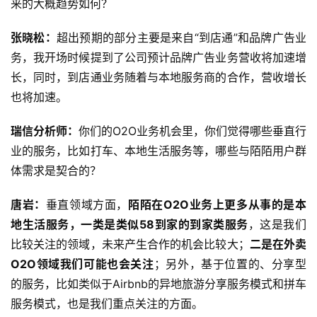
来的大概趋势如何？
张晓松：
超出预期的部分主要是来自“到店通”和品牌广告业
标
杆
务，我开场时候提到了公司预计品牌广告业务营收将加速增
洞
长，同时，到店通业务随着与本地服务商的合作，营收增长
察
也将加速。
标
瑞信分析师：
你们的O2O业务机会里，你们觉得哪些垂直行
杆
业的服务，比如打车、本地生活服务等，哪些与陌陌用户群
内
体需求是契合的？
训
唐岩：
垂直领域方面，
陌陌在O2O业务上更多从事的是本
地生活服务，一类是类似58到家的到家类服务
，这是我们
比较关注的领域，未来产生合作的机会比较大；
二是在外卖
O2O领域我们可能也会关注
；另外，基于位置的、分享型
的服务，比如类似于Airbnb的异地旅游分享服务模式和拼车
服务模式，也是我们重点关注的方面。