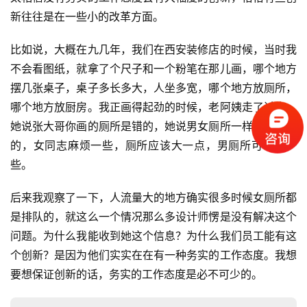
企
新往往是在一些小的改革方面。
业
大
比如说，大概在九几年，我们在西安装修店的时候，当时我
全
不会看图纸，就拿了个尺子和一个粉笔在那儿画，哪个地方
摆几张桌子，桌子多长多大，人坐多宽，哪个地方放厕所，
考
哪个地方放厨房。我正画得起劲的时候，老阿姨走了过来，
察
她说张大哥你画的厕所是错的，她说男女厕所一样大不可以
公
开
的，女同志麻烦一些，厕所应该大一点，男厕所可以小一
课
些。
后来我观察了一下，人流量大的地方确实很多时候女厕所都
标
杆
是排队的，就这么一个情况那么多设计师愣是没有解决这个
洞
问题。为什么我能收到她这个信息？为什么我们员工能有这
察
个创新？是因为他们实实在在有一种务实的工作态度。我想
要想保证创新的话，务实的工作态度是必不可少的。
标
杆