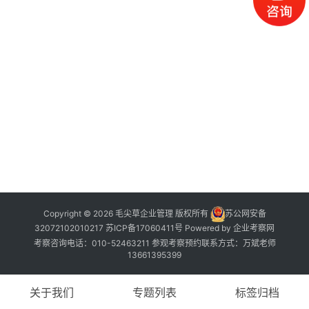
公
开
课
标
杆
洞
察
标
杆
内
训
Copyright © 2026 毛尖草企业管理 版权所有
苏公网安备
32072102010217
苏ICP备17060411号
Powered by
企业考察网
考察咨询电话：010-52463211 参观考察预约联系方式：万斌老师
13661395399
关于我们
专题列表
标签归档