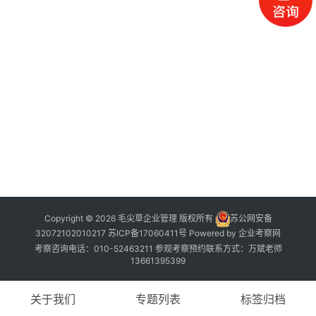
公
开
课
标
杆
洞
察
标
杆
内
训
Copyright © 2026 毛尖草企业管理 版权所有
苏公网安备
32072102010217
苏ICP备17060411号
Powered by
企业考察网
考察咨询电话：010-52463211 参观考察预约联系方式：万斌老师
13661395399
关于我们
专题列表
标签归档