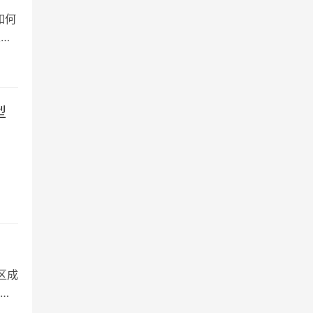
如何
人
型
区成
十