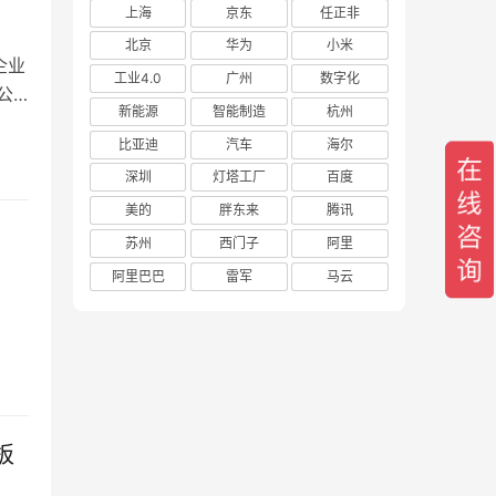
上海
京东
任正非
北京
华为
小米
企业
工业4.0
广州
数字化
公
新能源
智能制造
杭州
比亚迪
汽车
海尔
深圳
灯塔工厂
百度
美的
胖东来
腾讯
苏州
西门子
阿里
阿里巴巴
雷军
马云
）
板