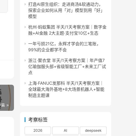
打造AI原生组织：走进商汤&软通动力，
探索企业如何从用「对」模型到用「好」
模型
杭州·蚂蚁集团 半天/1天考察方案｜数字金
融+AI金融 2大主题·支付宝10亿+生态
一年亏损21亿，永辉才学会的三笔账，
99%的企业都学不会
浙江·聚衣堂 半天/1天考察方案｜年产值7
亿瑜伽服头部+省级智能工厂+未来工厂试
点
上海·FANUC发那科 半天/1天考察方案｜
全球最大海外基地+8大场景机器人+智能
制造主题课
一篇
考察标签
2026
AI
deepseek