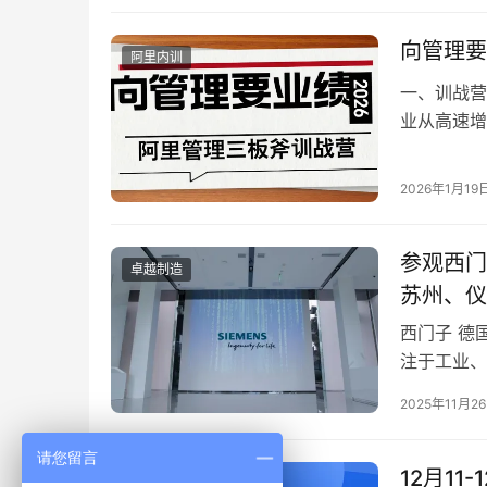
向管理要
阿里内训
一、训战营
业从高速增
从野蛮生长
2026年1月19
参观西门
卓越制造
苏州、仪
西门子 德
注于工业、
家，拥有约
2025年11月2
请您留言
12月1
2025年公开课