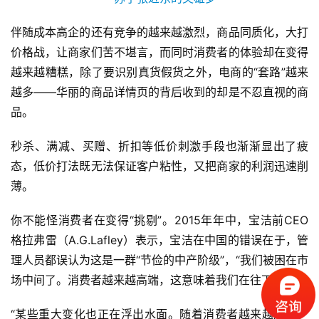
伴随成本高企的还有竞争的越来越激烈，商品同质化，大打
价格战，让商家们苦不堪言，而同时消费者的体验却在变得
越来越糟糕，除了要识别真货假货之外，电商的“套路”越来
首
越多——华丽的商品详情页的背后收到的却是不忍直视的商
页
品。
标
秒杀、满减、买赠、折扣等低价刺激手段也渐渐显出了疲
杆
态，低价打法既无法保证客户粘性，又把商家的利润迅速削
企
薄。
业
大
你不能怪消费者在变得“挑剔”。2015年年中，宝洁前CEO
全
格拉弗雷（A.G.Lafley）表示，宝洁在中国的错误在于，管
理人员都误认为这是一群“节俭的中产阶级”，“我们被困在市
考
察
场中间了。消费者越来越高端，这意味着我们在往下走”。
公
开
“某些重大变化也正在浮出水面。随着消费者越来越成熟，