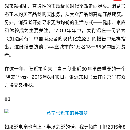
课
越来越挑剔，普遍性的市场增长时代逐渐走向尽头。消费形
态正从购买产品到购买服务，从大众产品到高端商品转变。
标
另外，消费者开始寻求更为均衡的生活方式——健康、家庭
杆
和体验成为主要关注。”2016年年中，麦肯锡在一份名为
洞
《加速前行：中国消费者的现代化之路》的报告中这样指
察
出。这份报告访谈了44座城市的1万名18—65岁中国消费
者。
标
杆
在这一年，张近东迎来了自己创业近30年里最重要的一个
内
“盟友”马云。2015年8月10日，张近东和马云在南京宣布双
训
方将交叉持股。
03
如果说电商也有上下半场之说的话，我更倾向于把2015年8