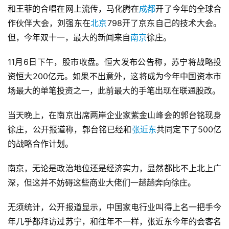
和王菲的合唱在网上流传，马化腾在
成都
开了今年的全球合
作伙伴大会，刘强东在
北京
798开了京东自己的技术大会。
但，今年双十一，最大的新闻来自
南京
徐庄。
11月6日下午，股市收盘。恒大发布公告称，苏宁将战略投
资恒大200亿元。如果不出意外，这将成为今年中国资本市
场最大的单笔投资之一，此前最大的手笔出现在联通股改。
当天晚上，在南京出席两岸企业家紫金山峰会的郭台铭现身
徐庄，公开报道称，郭台铭已经和
张近东
共同定下了500亿
的战略合作计划。
南京，无论是政治地位还是经济实力，显然都比不上北上广
深，但这并不妨碍这些商业大佬们一趟趟奔向徐庄。
无须统计，公开报道显示，中国家电行业叫得上名一把手今
年几乎都拜访过苏宁，和往年不一样，张近东今年的会客名