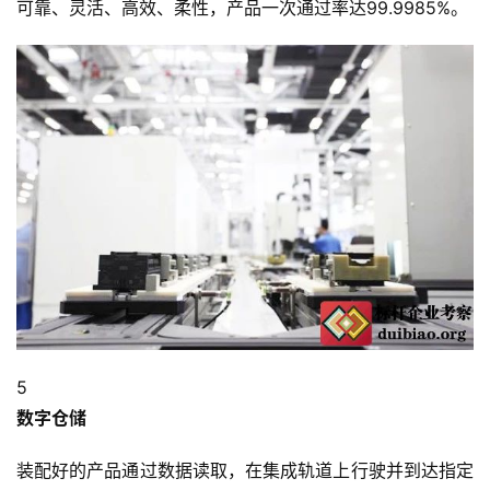
可靠、灵活、高效、柔性，产品一次通过率达99.9985%。
首
页
标
5
杆
数字仓储
企
业
装配好的产品通过数据读取，在集成轨道上行驶并到达指定
大