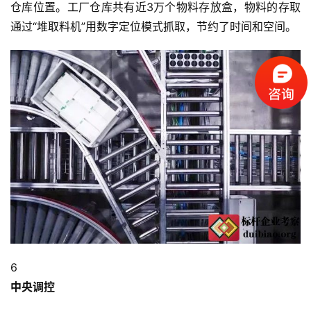
仓库位置。工厂仓库共有近3万个物料存放盒，物料的存取
全
通过“堆取料机”用数字定位模式抓取，节约了时间和空间。
考
察
公
开
课
标
杆
洞
察
标
杆
6
内
中央调控
训