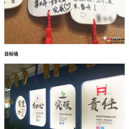
洞
察
标
杆
内
训
目标墙