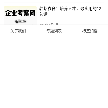
韩都衣舍：培养人才，最实用的12
句话
2017年5月9日
关于我们
专题列表
标签归档
2017年9月21-22日走进浪潮集团
问道韩都衣舍
2017年3月2日
赵迎光详述韩都衣舍“小组制”
2016年11月1日
赵迎光：为什么韩都衣舍敢卖衣服
还敢卖面包机？