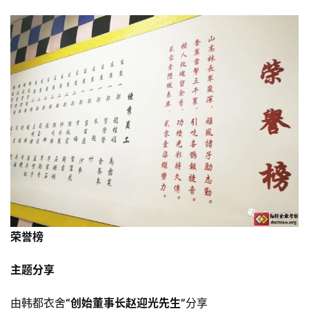
荣誉榜
主题分享
由韩都衣舍
“
创始董事长赵迎光先生
”
分享