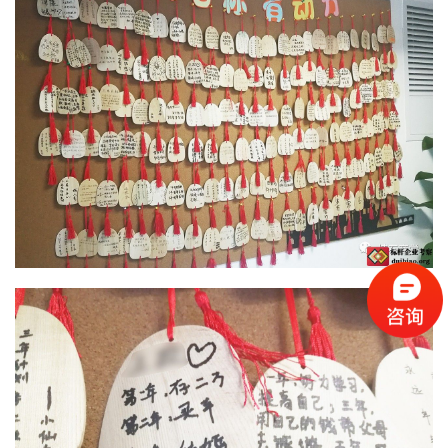
页
标
杆
企
业
大
全
考
察
公
开
课
标
杆