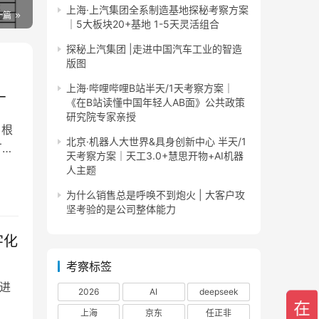
上海·上汽集团全系制造基地探秘考察方案
一篇
｜5大板块20+基地 1-5天灵活组合
探秘上汽集团 |走进中国汽车工业的智造
版图
上海·哔哩哔哩B站半天/1天考察方案｜
厂
《在B站读懂中国年轻人AB面》公共政策
研究院专家亲授
。根
北京·机器人大世界&具身创新中心 半天/1
厂，
天考察方案｜天工3.0+慧思开物+AI机器
人主题
为什么销售总是呼唤不到炮火 | 大客户攻
坚考验的是公司整体能力
考察标签
进
2026
AI
deepseek
上海
京东
任正非