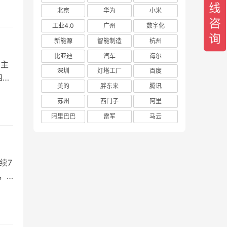
北京
华为
小米
工业4.0
广州
数字化
新能源
智能制造
杭州
比亚迪
汽车
海尔
：主
深圳
灯塔工厂
百度
四、
美的
胖东来
腾讯
苏州
西门子
阿里
阿里巴巴
雷军
马云
续7
，