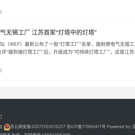
产业的领军者。20多年来，隆基…
日
气无锡工厂 江苏首家“灯塔中的灯塔”
坛（WEF）最新公布了一批“灯塔工厂”名单，施耐德电气无锡工
年获评“端到端灯塔工厂”后，升级成为“可持续灯塔工厂”，这是江苏
施耐德电气在中国的首家…
日
们
所有
苏公网安备32072102010217
苏ICP备17060411号
Powered by
约联系方式：万斌老师 13661395399