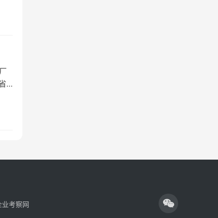
厂
省
企业考察网