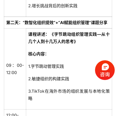
2.增长挑战背后的创新实践
标
杆
第二天：“数智化组织提效“+“AI赋能组织管理“课题分享
企
业
课程讲述：《字节跳动组织管理实践—从十
大
几个人到十几万人的思考》
全
核心内容：
考
察
09：00-
1.字节跳动管理实践
公
12:00
开
2.敏捷组织的构建实践
课
3.TikTok在海外市场的组织发展与本地化策
标
略
杆
洞
12:00-
察