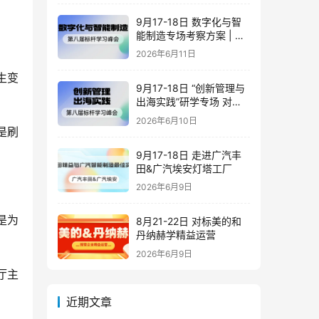
9月17-18日 数字化与智
能制造专场考察方案 | 对
标潍柴·豪迈·海尔·歌尔_标
2026年6月11日
杆学习峰会
生变
9月17-18日 “创新管理与
出海实践”研学专场 对标
潍柴&豪迈&海尔&歌尔
2026年6月10日
是刷
9月17-18日 走进广汽丰
田&广汽埃安灯塔工厂
2026年6月9日
是为
8月21-22日 对标美的和
丹纳赫学精益运营
2026年6月9日
厅主
近期文章