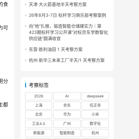
的食
天津·大火箭基地半天考察方案
26年8月3-7日 标杆学习俱乐部考察案例
向“地”扎根，锻造智能仓储硬实力｜第
为可
423期标杆学习公开课“对标京东学数智化
供应链”圆满收官
东营·胜利油田 1 天考察方案
杭州·新华三未来工厂半天/1 天考察方案
用分
考察标签
2026
AI
deepseek
生都
上海
京东
任正非
北京
华为
小米
工业4.0
广州
数字化
新能源
智能制造
杭州