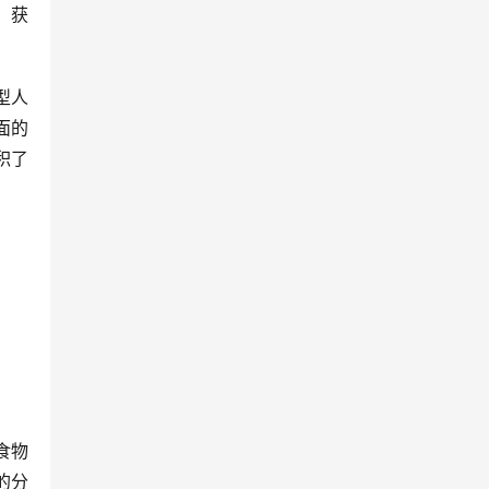
，获
型人
面的
积了
食物
的分