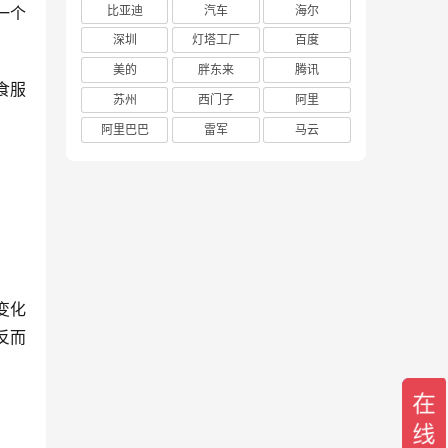
比亚迪
汽车
海尔
一个
深圳
灯塔工厂
百度
美的
胖东来
腾讯
食服
苏州
西门子
阿里
阿里巴巴
雷军
马云
变化
反而