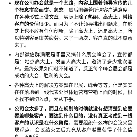
现在公司办会就是一个套路，内容上围着领导宣传的几
个概念拼命画饼、忽悠
，然后围绕着所谓客户满意度，
在各种形式上做文章，实际上
除了热闹、高大上，带给
客户的价值很少
。而且为了不让领导挑出问题来，在形
式上也不敢有任何创新，除了高大上，还是高大上，所
以特别容易审美疲劳。来了一两次，客户真的就不愿意
来了。
内部微信群满眼是哪里又搞什么展会峰会了，宣传都
是：地点高大上，发言人高大上，邀请了多少批次客
户。最终效果如何就不知道了，反正每个峰会展会都是
成功的大会，胜利的大会。
各种高大上的解决方案飘在巴展，峰会等等；但是实实
在在落地到一线代表处具体运营商营销上面的时候，根
本找不到切入点，无从下手。
公司会太多了，而且在规划的时候就没有想清楚到底要
覆盖哪些客户，要达到什么目的，没有真正考虑到一线
客户的认识是在什么阶段
，需要组织什么样的会议来呈
现观点，会议结束之后究竟从客户嘴里获得了什么信
息，不知道。