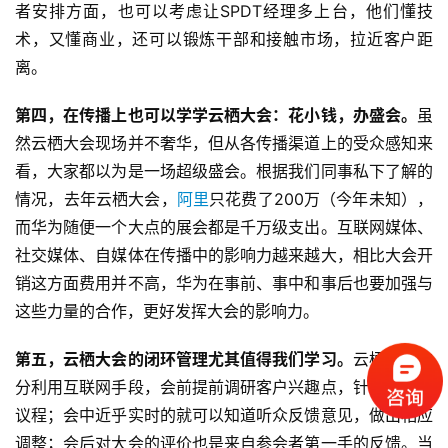
者安排方面，也可以考虑让SPDT经理多上台，他们懂技
术，又懂商业，还可以锻炼干部和接触市场，拉近客户距
离。
首
页
第四，在传播上也可以学学云栖大会：花小钱，办盛会。
虽
然云栖大会现场并不奢华，但从各传播渠道上的受众感知来
标
看，大家都以为是一场超级盛会。根据我们同事私下了解的
杆
情况，去年云栖大会，
阿里
只花费了200万（今年未知），
企
而华为随便一个大点的展会都是千万级支出。互联网媒体、
业
大
社交媒体、自媒体在传播中的影响力越来越大，相比大会开
全
销这方面费用并不高，华为在事前、事中和事后也要加强与
这些力量的合作，更好发挥大会的影响力。
考
察
第五，云栖大会的闭环管理尤其值得我们学习。
云栖大会充
公
分利用互联网手段，会前提前调研客户兴趣点，针对性设置
开
议程；会中近乎实时的就可以知道听众反馈意见，做出相应
课
调整；会后对大会的评价也是来自参会者第一手的反馈。当