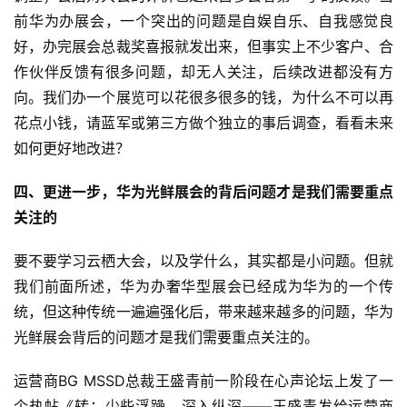
前华为办展会，一个突出的问题是自娱自乐、自我感觉良
标
好，办完展会总裁奖喜报就发出来，但事实上不少客户、合
杆
作伙伴反馈有很多问题，却无人关注，后续改进都没有方
洞
向。我们办一个展览可以花很多很多的钱，为什么不可以再
察
花点小钱，请蓝军或第三方做个独立的事后调查，看看未来
标
如何更好地改进？
杆
内
四、更进一步，华为光鲜展会的背后问题才是我们需要重点
训
关注的
要不要学习云栖大会，以及学什么，其实都是小问题。但就
我们前面所述，华为办奢华型展会已经成为华为的一个传
统，但这种传统一遍遍强化后，带来越来越多的问题，华为
光鲜展会背后的问题才是我们需要重点关注的。
运营商BG MSSD总裁王盛青前一阶段在心声论坛上发了一
个热帖《转：少些浮躁，深入纵深——王盛青发给运营商