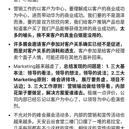
营销工作的以客户为中心，要理解成以客户的商业成功
为中心，进而带动华为的商业成功。我们要的不是涸泽
而渔，要的是双方欣欣向荣，我们给客户推销产品也是
知道客户买了我们产品能够获得怎样的商业成功的。
太
多的噱头，换不来客户的真金白银是没用的
。
许多展会邀请客户参加对客户关系确实已经不是促进，
而是对客户关系的消耗和透支
。客户参加是给客户经理
卖个面子人情，可能还得在其他方面补回来。
Marketing越来越虚了，
总结发现的问题是：1. 三大基
本法：领导的看法，领导的想法，领导的说法；2.三大
Marketing原则：峰会讲排场， 展厅要务虚，项目不
沾边；3. 三大工作原则：营销输出做给领导看，内部
花架子要做足，解决方案爱谁谁去。
极端一点评价，公
司内部已经忘记以客户为中心了，以领导为中心愈演愈
烈。
不光对外的峰会展会活动多，内部的营销和宣传活动也
越来越多。天安云谷食堂二楼门口摆了一堆的易拉宝，
几乎每层都有不少这样的宣传。相信这些宣传内容跟大