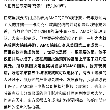
人把有些专家叫“砖家”，砖头的“砖”。
在这里我要专门点名表扬AMC的CEO埃德蒙，去年万达两
个大的并购——卡麦克和欧典院线的并购都是以埃德蒙为
首，当然也包括文化集团的海外事业部、AMC的管理团
队，大家一起完成，但主要是埃德蒙起了作用。
一年之内就
完成两大院线并购，AMC院线自身从美国第二变成第一，
而且在欧洲也成为第一，世界也是第一。
更重要的是，他不
仅把并购办成了，还在集团批准预算的基础上节省了好几亿
美元。所以集团决定重奖埃德蒙和AMC团队。我开玩笑
讲，万达如果有五个埃德蒙我就可以退休了。
有五个这样的
人咔咔干，那万达的产业都会增长、发展很好，我就没必要
上班了。AMC旗下电影公司拍摄的影片《聚焦》，去年还
获得奥斯卡分量最重的最佳影片和最佳原创剧本两项大奖，
也创造历史。东方影都去年成功赴洛杉矶招商，签约11部好
莱坞的影片入驻拍摄。