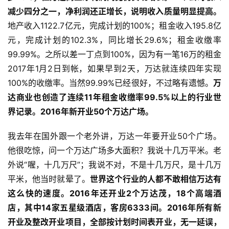
减少四分之一，净利润还正增长，说明收入质量明显提高。
地产收入1122.7亿元，完成计划的100%；租金收入195.8亿
元，完成计划的102.3%，同比增长29.6%；租金收缴率
99.99%。之所以差一丁点到100%，因为有一笔16万的租金
2017年1月2日到帐，如果早到2天，万达就连续四年实现
100%的收缴率。当然99.99%已经很好，不过略有遗憾。
万
达商业也创造了连续11年租金收缴率99.5%以上的行业世
界记录。
2016年新开业50个万达广场。
我去年在国外跟一个老外讲，万达一年要开业50个广场。
他很吃惊，问一个万达广场多大面积？我说十几万平米。老
外说“喔，十几万尺”；我说不对，不是十几万尺，是十几万
平米，他当时就晕了。
世界这个行业的人都不敢相信万达有
这么快的速度。2016年还开业2个万达茂，18个高端酒
店，其中14家五星级酒店，客房6333间。
2016年所有新
开业及整改开业项目，全部按计划时间表开业，无一延误，