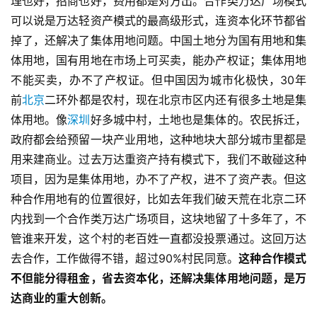
理也好，招商也好，费用都是对方出。合作类万达广场模式
可以说是万达轻资产模式的最高级形式，连资本化环节都省
掉了，还解决了集体用地问题。中国土地分为国有用地和集
体用地，国有用地在市场上可买卖，能办产权证；集体用地
不能买卖，办不了产权证。但中国因为城市化极快，30年
前
北京
二环外都是农村，现在北京市区内还有很多土地是集
体用地。像
深圳
好多城中村，土地也是集体的。农民拆迁，
政府都会给预留一块产业用地，这种地块大部分城市里都是
用来建商业。过去万达重资产持有模式下，我们不敢碰这种
项目，因为是集体用地，办不了产权，进不了资产表。但这
种合作用地有的位置很好，比如去年我们破天荒在北京二环
内找到一个合作类万达广场项目，这块地留了十多年了，不
管谁来开发，这个村的老百姓一直都没投票通过。这回万达
去合作，工作做得不错，超过90%村民同意。
这种合作模式
不但能分得租金，省去资本化，还解决集体用地问题，是万
达商业的重大创新。