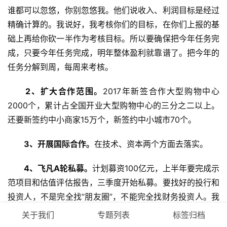
谁都可以忽悠，你别忽悠我。他们说收入、利润目标是经过
精确计算的。我说好，我考核你们的目标，在你们上报的基
础上再给你砍一半作为考核目标。所以要确保把今年任务完
成，只要今年任务完成，明年整体盈利就靠谱了。把今年的
任务分解到周，每周来考核。
　　2、扩大合作范围。
2017年新签合作大型购物中心
2000个，累计占全国开业大型购物中心的三分之二以上。
还要新签约中小商家15万个，新签约中小城市70个。
　　3、开展国际合作。
在技术、资本两个方面去落实。
　　4、飞凡A轮私募。
计划募资100亿元，上半年要完成示
范项目和估值评估报告，三季度开始私募。要找好的投行和
投资人，不是完全找“朋友圈”，不能完全找财务投资人。我
年会上把飞凡的发展目标说了，明年要盈利，2020年要利
关于我们
专题列表
标签归档
润过百亿，飞凡私募估计不愁找投资人了。