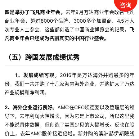
公
开
四是举办了飞凡商业年会，
去年9月万达商业年会改名飞凡
课
商业年会，超过8000个品牌、3000多个加盟商、4.5万人
次专业人士参会，这些都创造了中国商业博览会的记录，
飞
标
凡商业年会已经成为名副其实的中国行业盛会。
杆
洞
察
（五）
跨国发展成绩优秀
标
　1、发展成绩可观。
2016年是万达海外并购最多的年
杆
份，我们一共并购了十几家海内海外企业，并购扩大了万达
内
产业规模和净利润。
训
2、海外企业运行良好。
AMC在CEO埃德蒙以及管理层的领
导下，去年利润大幅增长，因为它是上市公司，所以这里我
不能说具体数据，但创造了美国少见的大幅增长。反映在股
价上，去年AMC股价接近倍增。新并购的澳洲赫伊斯院线