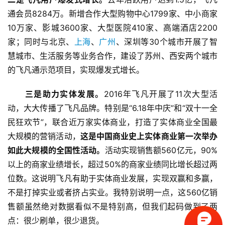
通会员8284万。新增合作大型购物中心1799家、中小商家
10万家、影城3600家、大型医院410家、高端酒店2200
家；同时与北京、
上海
、
广州
、深圳等30个城市开展了智
慧城市、生活服务等业务合作，建设了苏州、西安两个城市
的飞凡通示范项目，实现爆发式增长。
首
页
　　三是助力实体发
展。
2016年飞凡开展了11次大型活
动，大大传播了飞凡品牌。特别是“6.18年中庆”和“双十一全
标
民狂欢节”，联合近万家实体商业，打造了实体商业全国最
杆
大规模的营销活动，
这是中国商业史上实体商业第一次举办
企
业
如此大规模的全国性活动。
活动实现销售额560亿元，90%
大
以上的商家业绩增长，超过50%的商家业绩同比增长超过两
全
位数。这说明飞凡有助于实体商业发展，实现双赢和多赢，
不是打掉实业或者挤占实业。我特别说明一点，这560亿销
考
售额虽然绝对数据看似不是特别高，但我们起码做到了两
察
点：很少刷单，很少退货。