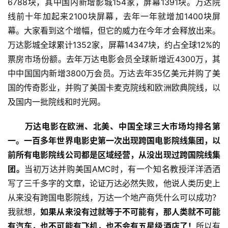
6788块，其中国内新增影城154家，屏幕1391块。万达院
线前十年加起来2100块屏幕，去年一年就增加1400块屏
幕。大家看到这个增幅，但它的威力在今年才会释放出来。
万达影城全球累计1352家，屏幕14347块，约占全球12%的
票房市场份额。去年万达电影会员全球新增近4300万，其
中中国国内新增3800万会员。万达去年35亿美元并购了美
国的传奇影业，并购了美国卡麦克院线和欧洲欧典院线，以
及国内一批院线和时光网。
　　万达电影在欧洲、北美、中国全球三大市场均排名第
一。一百多年世界电影史第一次出现跨国电影院线集团，以
前所有电影院线公司都是区域经营，从没出现过跨国院线集
团。
当初万达并购美国AMC时，有一个知名教授洋洋洒洒
写了三千多字的文章，论证万达必然失败，他说人类历史上
从来没有跨国电影院线，万达一个地产商凭什么可以成功？
我就想，
如果从来没有过就等于不可能有，那人类就不可能
有汽车，也不可能有飞机，也不会有五星级酒店了！
所以有