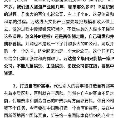
不多。
我们进入旅游产业刚几年，哪来那么多IP？IP是积累
的过程。
几家大的百年电影公司，有上千个IP，这是创造和
积累的过程。万达进入文化产业首先是把规模和收入做上
去，做的过程中慢慢研究积累IP，不做生意的人根本不懂得
这些道理。
怎么补IP短板？还是两条腿走路，自己研发和并
购都要搞。
并购也不是说一下子并购多大的IP公司，可以并
购一个一个的IP，组合起来也是一个大IP公司。这个任务已
经给文化集团张霖和高群耀了。
万达整个集团只能搞一家IP
公司，不能儿童娱乐、主题娱乐、影视公司都在搞，要集中
资源。
　　3、打造自有IP赛事。
代理别人的赛事和打造自有赛事
有着本质区别，区别就在于风险。当然在自有IP赛事不足之
前，代理赛事和创造自己的IP赛事两方面都要搞。体育公司
我下个任务，今年要在中国新打造一个自有IP赛事，要在中
国新落地两个国际赛事，新签约一家国际体育组织的商业合