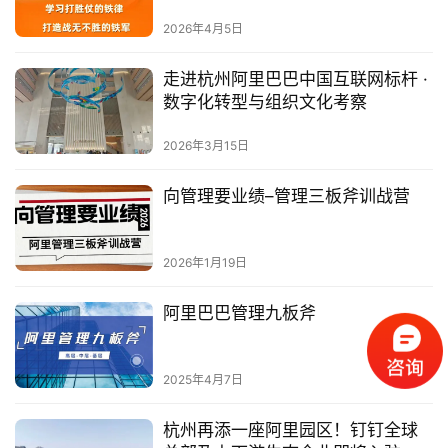
2026年4月5日
首
页
走进杭州阿里巴巴中国互联网标杆 ·
数字化转型与组织文化考察
标
2026年3月15日
杆
企
向管理要业绩–管理三板斧训战营
业
大
全
2026年1月19日
考
阿里巴巴管理九板斧
察
公
开
2025年4月7日
课
杭州再添一座阿里园区！钉钉全球