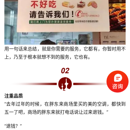
页
标
杆
企
业
大
用一句话来总结，就是你需要的服务，它都有，你暂时用不
全
上，乃至于根本就想不到的服务，它也有。
考
察
公
开
课
注重品质
“去年过年的时候，在胖东来商场里买的美的空调，都快到
标
五一了吧，商场的胖东来就打电话说让过来退钱。”
杆
洞
“退钱？”