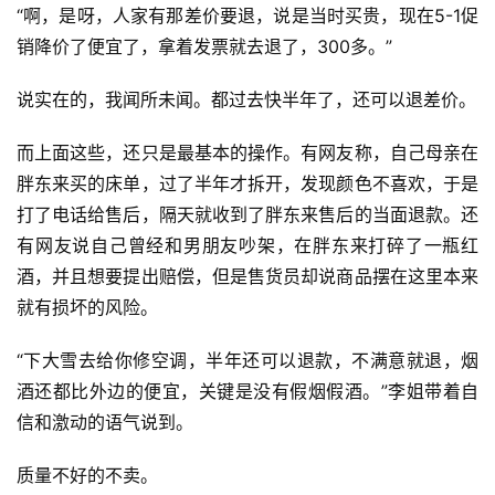
察
“啊，是呀，人家有那差价要退，说是当时买贵，现在5-1促
销降价了便宜了，拿着发票就去退了，300多。”
标
杆
说实在的，我闻所未闻。都过去快半年了，还可以退差价。
内
训
而上面这些，还只是最基本的操作。有网友称，自己母亲在
胖东来买的床单，过了半年才拆开，发现颜色不喜欢，于是
打了电话给售后，隔天就收到了胖东来售后的当面退款。还
有网友说自己曾经和男朋友吵架，在胖东来打碎了一瓶红
酒，并且想要提出赔偿，但是售货员却说商品摆在这里本来
就有损坏的风险。
“下大雪去给你修空调，半年还可以退款，不满意就退，烟
酒还都比外边的便宜，关键是没有假烟假酒。”李姐带着自
信和激动的语气说到。
质量不好的不卖。