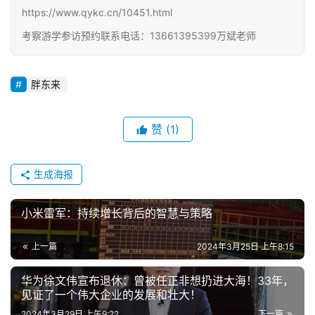
https://www.qykc.cn/10451.html
考察游学参访预约联系电话：13661395399万斌老师
胖东来
赞
(1)
生成海报
小米雷军：持续增长背后的智慧与策略
上一篇
2024年3月25日 上午8:15
华为徐文伟宣布退休：曾被任正非想扔进大海！33年，
见证了一个伟大企业的发展和壮大​！
2024年3月29日 上午9:22
下一篇