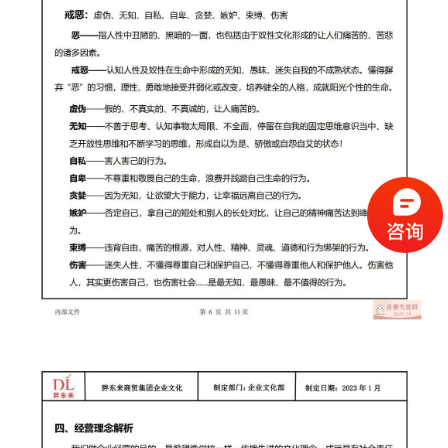
杆
企
业
大
全
考
察
公
开
课
标
杆
洞
察
标