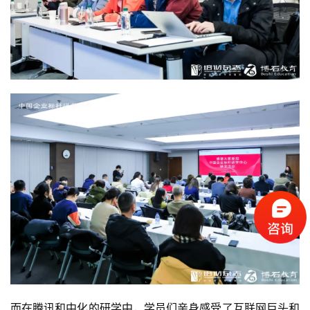
首
页
标
杆
企
业
大
全
考
察
公
开
课
标
杆
而在腾讯和中化的研学中，学员们亲身感受了互联网巨头和