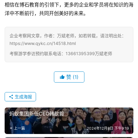
相信在博石教育的引领下，更多的企业和学员将在知识的海
洋中不断前行，共同开创美好的未来。
企业考察网文章，作者：万斌老师，如若转载，请注明出处：
https://www.qykc.cn/14518.html
考察游学参访预约联系电话：13661395399万斌老师
赞
(1)
生成海报
蚂蚁集团新任CEO韩歆毅
上一篇
2024年12月8日 下午9:19