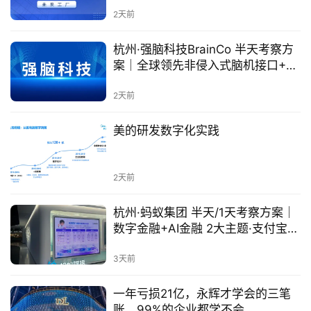
2天前
杭州·强脑科技BrainCo 半天考察方
案｜全球领先非侵入式脑机接口+9
大沉浸式体验
2天前
美的研发数字化实践
2天前
杭州·蚂蚁集团 半天/1天考察方案｜
数字金融+AI金融 2大主题·支付宝10
亿+生态
3天前
一年亏损21亿，永辉才学会的三笔
账，99%的企业都学不会