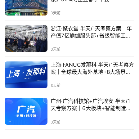
3天前
浙江·聚衣堂 半天/1天考察方案｜年
产值7亿瑜伽服头部+省级智能工厂
+未来工厂试点
3天前
上海·FANUC发那科 半天/1天考察方
案｜全球最大海外基地+8大场景机
器人+智能制造主题课
3天前
广州·广汽科技馆+广汽埃安 半天/1
天考察方案｜6大板块+智能制造工
厂+ADiGO智驾
3天前