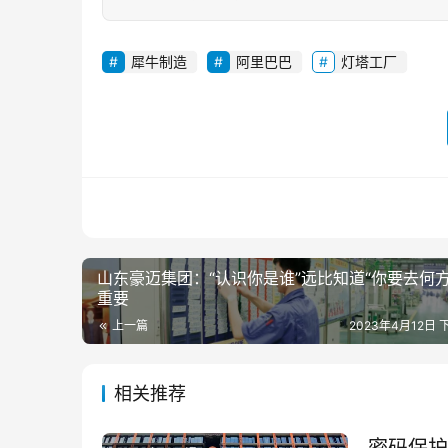
犀牛制造
阿里巴巴
灯塔工厂
山东豪迈集团：“认识你是谁”远比知道“你要去何方
重要
上一篇
2023年4月12日 下
相关推荐