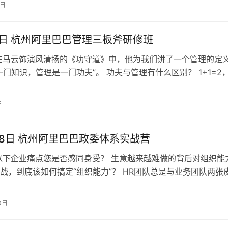
5日
-9日 杭州阿里巴巴管理三板斧研修班
在马云饰演风清扬的《功守道》中，他为我们讲了一个管理的定
一门知识，管理是一门功夫”。 功夫与管理有什么区别？ 1+1=2
按照这个使用，不会错，…
日
7-18日 杭州阿里巴巴政委体系实战营
以下企业痛点您是否感同身受？ 生意越来越难做的背后对组织能
战，到底该如何搞定“组织能力”？ HR团队总是与业务团队两张
不能力出一孔，怎么破？ …
0日