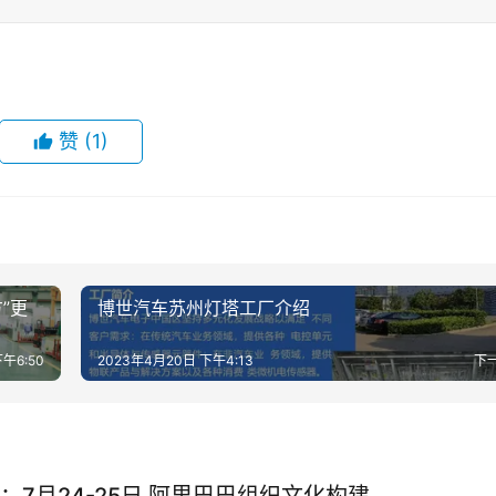
赞
(1)
”更
博世汽车苏州灯塔工厂介绍
午6:50
2023年4月20日 下午4:13
下