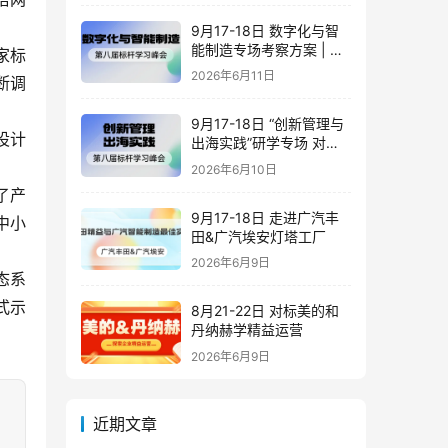
9月17-18日 数字化与智
能制造专场考察方案 | 对
家标
标潍柴·豪迈·海尔·歌尔_标
2026年6月11日
断调
杆学习峰会
9月17-18日 “创新管理与
设计
出海实践”研学专场 对标
潍柴&豪迈&海尔&歌尔
2026年6月10日
了产
9月17-18日 走进广汽丰
中小
田&广汽埃安灯塔工厂
2026年6月9日
态系
式示
8月21-22日 对标美的和
丹纳赫学精益运营
2026年6月9日
近期文章