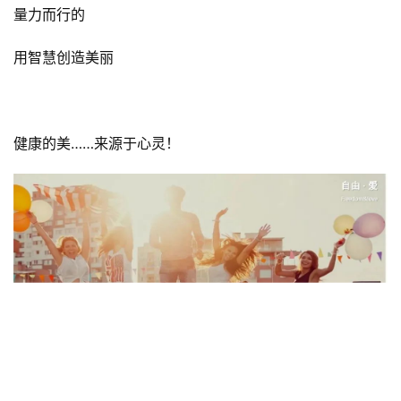
量力而行的
用智慧创造美丽
首
健康的美……来源于心灵！
页
标
杆
企
业
大
全
考
察