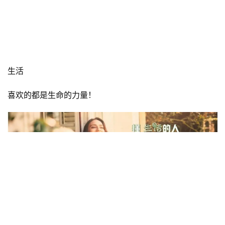
让生命高贵
自由，灿烂！