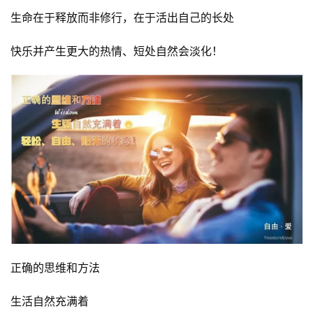
公
开
生命在于释放而非修行，在于活出自己的长处
课
快乐并产生更大的热情、短处自然会淡化！
标
杆
洞
察
标
杆
内
训
正确的思维和方法
生活自然充满着